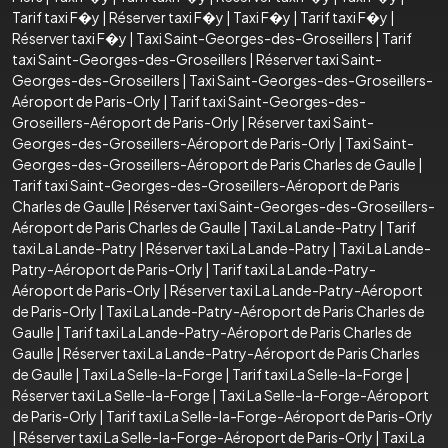
Tarif taxi F�y
|
Réserver taxi F�y
|
Taxi F�y
|
Tarif taxi F�y
|
Réserver taxi F�y
|
Taxi Saint-Georges-des-Groseillers
|
Tarif
taxi Saint-Georges-des-Groseillers
|
Réserver taxi Saint-
Georges-des-Groseillers
|
Taxi Saint-Georges-des-Groseillers-
Aéroport de Paris-Orly
|
Tarif taxi Saint-Georges-des-
Groseillers-Aéroport de Paris-Orly
|
Réserver taxi Saint-
Georges-des-Groseillers-Aéroport de Paris-Orly
|
Taxi Saint-
Georges-des-Groseillers-Aéroport de Paris Charles de Gaulle
|
Tarif taxi Saint-Georges-des-Groseillers-Aéroport de Paris
Charles de Gaulle
|
Réserver taxi Saint-Georges-des-Groseillers-
Aéroport de Paris Charles de Gaulle
|
Taxi La Lande-Patry
|
Tarif
taxi La Lande-Patry
|
Réserver taxi La Lande-Patry
|
Taxi La Lande-
Patry-Aéroport de Paris-Orly
|
Tarif taxi La Lande-Patry-
Aéroport de Paris-Orly
|
Réserver taxi La Lande-Patry-Aéroport
de Paris-Orly
|
Taxi La Lande-Patry-Aéroport de Paris Charles de
Gaulle
|
Tarif taxi La Lande-Patry-Aéroport de Paris Charles de
Gaulle
|
Réserver taxi La Lande-Patry-Aéroport de Paris Charles
de Gaulle
|
Taxi La Selle-la-Forge
|
Tarif taxi La Selle-la-Forge
|
Réserver taxi La Selle-la-Forge
|
Taxi La Selle-la-Forge-Aéroport
de Paris-Orly
|
Tarif taxi La Selle-la-Forge-Aéroport de Paris-Orly
|
Réserver taxi La Selle-la-Forge-Aéroport de Paris-Orly
|
Taxi La