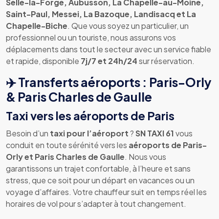
Selle-la-Forge, Aubusson, La Chapelle-au-Moine,
Saint-Paul, Messei, La Bazoque, Landisacq et La
Chapelle-Biche
. Que vous soyez un particulier, un
professionnel ou un touriste, nous assurons vos
déplacements dans tout le secteur avec un service fiable
et rapide, disponible
7j/7 et 24h/24
sur réservation.
✈️ Transferts aéroports : Paris-Orly
& Paris Charles de Gaulle
Taxi vers les aéroports de Paris
Besoin d’un
taxi pour l’aéroport
?
SN TAXI 61
vous
conduit en toute sérénité vers les
aéroports de Paris-
Orly et Paris Charles de Gaulle
. Nous vous
garantissons un trajet confortable, à l’heure et sans
stress, que ce soit pour un départ en vacances ou un
voyage d’affaires. Votre chauffeur suit en temps réel les
horaires de vol pour s’adapter à tout changement.