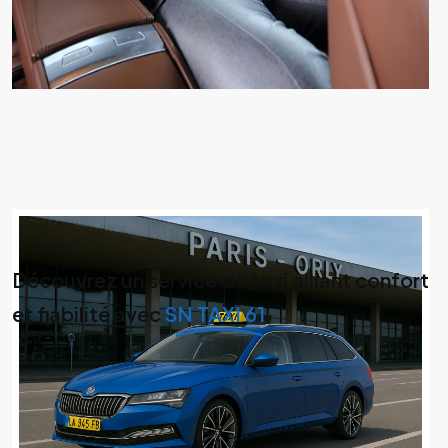
Découvrez un service de taxi alliant confort
et fiabilité avec
SN TAXI 61
🚖 SN TAXI 61 – Votre chauffeur de
confiance à Flers et dans l’Orne
Basé à Flers : ponctualité, confort et