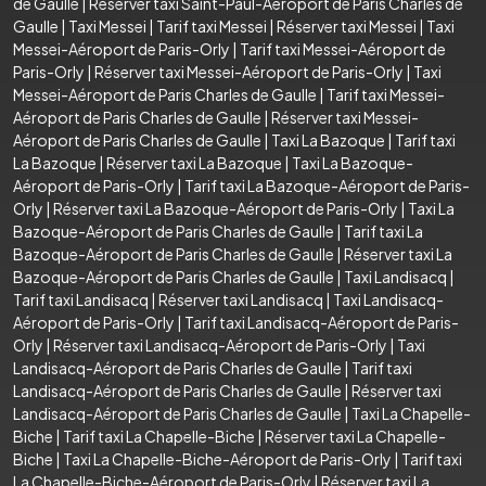
de Gaulle
|
Réserver taxi Saint-Paul-Aéroport de Paris Charles de
Gaulle
|
Taxi Messei
|
Tarif taxi Messei
|
Réserver taxi Messei
|
Taxi
Messei-Aéroport de Paris-Orly
|
Tarif taxi Messei-Aéroport de
Paris-Orly
|
Réserver taxi Messei-Aéroport de Paris-Orly
|
Taxi
Messei-Aéroport de Paris Charles de Gaulle
|
Tarif taxi Messei-
Aéroport de Paris Charles de Gaulle
|
Réserver taxi Messei-
Aéroport de Paris Charles de Gaulle
|
Taxi La Bazoque
|
Tarif taxi
La Bazoque
|
Réserver taxi La Bazoque
|
Taxi La Bazoque-
Aéroport de Paris-Orly
|
Tarif taxi La Bazoque-Aéroport de Paris-
Orly
|
Réserver taxi La Bazoque-Aéroport de Paris-Orly
|
Taxi La
Bazoque-Aéroport de Paris Charles de Gaulle
|
Tarif taxi La
Bazoque-Aéroport de Paris Charles de Gaulle
|
Réserver taxi La
Bazoque-Aéroport de Paris Charles de Gaulle
|
Taxi Landisacq
|
Tarif taxi Landisacq
|
Réserver taxi Landisacq
|
Taxi Landisacq-
Aéroport de Paris-Orly
|
Tarif taxi Landisacq-Aéroport de Paris-
Orly
|
Réserver taxi Landisacq-Aéroport de Paris-Orly
|
Taxi
Landisacq-Aéroport de Paris Charles de Gaulle
|
Tarif taxi
Landisacq-Aéroport de Paris Charles de Gaulle
|
Réserver taxi
Landisacq-Aéroport de Paris Charles de Gaulle
|
Taxi La Chapelle-
Biche
|
Tarif taxi La Chapelle-Biche
|
Réserver taxi La Chapelle-
Biche
|
Taxi La Chapelle-Biche-Aéroport de Paris-Orly
|
Tarif taxi
La Chapelle-Biche-Aéroport de Paris-Orly
|
Réserver taxi La