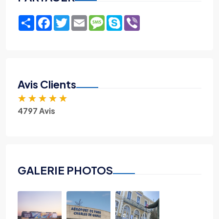
Share
Facebook
Twitter
Email
Message
Skype
Viber
Avis Clients
★
★
★
★
★
4797 Avis
GALERIE PHOTOS