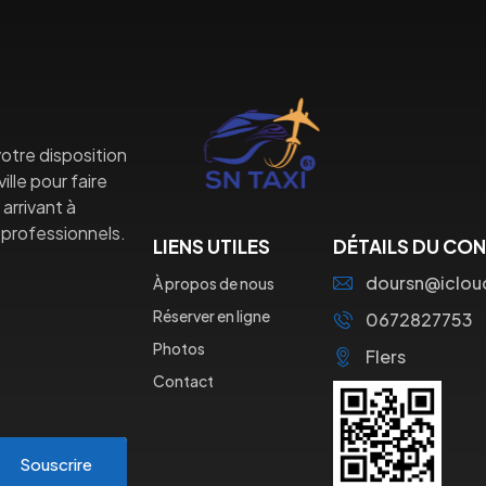
otre disposition
lle pour faire
arrivant à
professionnels.
LIENS UTILES
DÉTAILS DU CO
doursn@iclo
À propos de nous
Réserver en ligne
0672827753
Photos
Flers
Contact
Souscrire