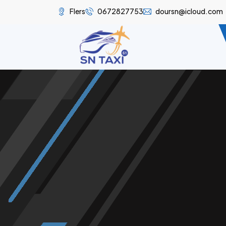
Flers
0672827753
doursn@icloud.com