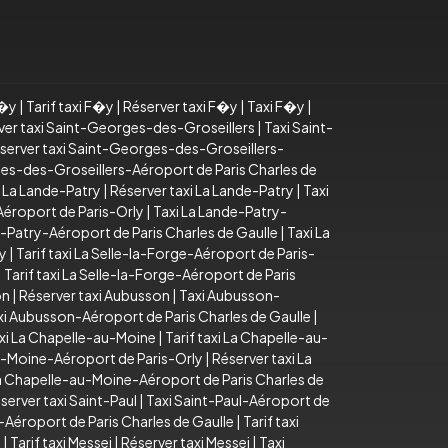
F�y
|
Tarif taxi F�y
|
Réserver taxi F�y
|
Taxi F�y
|
ver taxi Saint-Georges-des-Groseillers
|
Taxi Saint-
server taxi Saint-Georges-des-Groseillers-
ges-des-Groseillers-Aéroport de Paris Charles de
xi La Lande-Patry
|
Réserver taxi La Lande-Patry
|
Taxi
Aéroport de Paris-Orly
|
Taxi La Lande-Patry-
e-Patry-Aéroport de Paris Charles de Gaulle
|
Taxi La
ly
|
Tarif taxi La Selle-la-Forge-Aéroport de Paris-
|
Tarif taxi La Selle-la-Forge-Aéroport de Paris
on
|
Réserver taxi Aubusson
|
Taxi Aubusson-
xi Aubusson-Aéroport de Paris Charles de Gaulle
|
xi La Chapelle-au-Moine
|
Tarif taxi La Chapelle-au-
au-Moine-Aéroport de Paris-Orly
|
Réserver taxi La
 La Chapelle-au-Moine-Aéroport de Paris Charles de
server taxi Saint-Paul
|
Taxi Saint-Paul-Aéroport de
-Aéroport de Paris Charles de Gaulle
|
Tarif taxi
i
|
Tarif taxi Messei
|
Réserver taxi Messei
|
Taxi