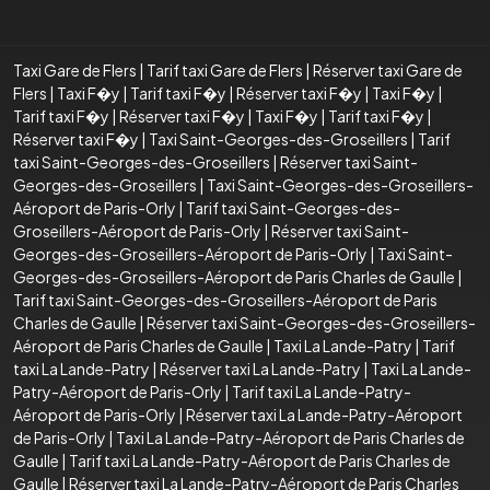
Taxi Gare de Flers
|
Tarif taxi Gare de Flers
|
Réserver taxi Gare de
Flers
|
Taxi F�y
|
Tarif taxi F�y
|
Réserver taxi F�y
|
Taxi F�y
|
Tarif taxi F�y
|
Réserver taxi F�y
|
Taxi F�y
|
Tarif taxi F�y
|
Réserver taxi F�y
|
Taxi Saint-Georges-des-Groseillers
|
Tarif
taxi Saint-Georges-des-Groseillers
|
Réserver taxi Saint-
Georges-des-Groseillers
|
Taxi Saint-Georges-des-Groseillers-
Aéroport de Paris-Orly
|
Tarif taxi Saint-Georges-des-
Groseillers-Aéroport de Paris-Orly
|
Réserver taxi Saint-
Georges-des-Groseillers-Aéroport de Paris-Orly
|
Taxi Saint-
Georges-des-Groseillers-Aéroport de Paris Charles de Gaulle
|
Tarif taxi Saint-Georges-des-Groseillers-Aéroport de Paris
Charles de Gaulle
|
Réserver taxi Saint-Georges-des-Groseillers-
Aéroport de Paris Charles de Gaulle
|
Taxi La Lande-Patry
|
Tarif
taxi La Lande-Patry
|
Réserver taxi La Lande-Patry
|
Taxi La Lande-
Patry-Aéroport de Paris-Orly
|
Tarif taxi La Lande-Patry-
Aéroport de Paris-Orly
|
Réserver taxi La Lande-Patry-Aéroport
de Paris-Orly
|
Taxi La Lande-Patry-Aéroport de Paris Charles de
Gaulle
|
Tarif taxi La Lande-Patry-Aéroport de Paris Charles de
Gaulle
|
Réserver taxi La Lande-Patry-Aéroport de Paris Charles