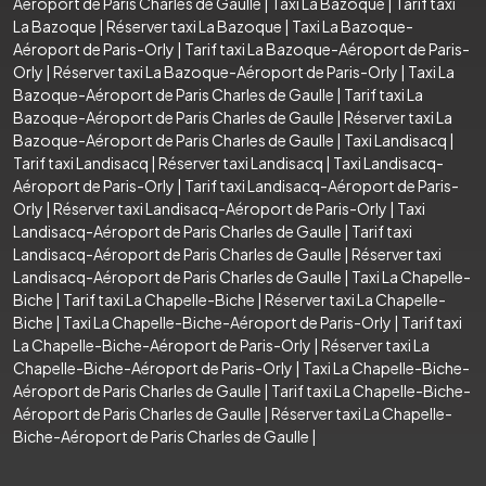
Aéroport de Paris Charles de Gaulle
|
Taxi La Bazoque
|
Tarif taxi
La Bazoque
|
Réserver taxi La Bazoque
|
Taxi La Bazoque-
Aéroport de Paris-Orly
|
Tarif taxi La Bazoque-Aéroport de Paris-
Orly
|
Réserver taxi La Bazoque-Aéroport de Paris-Orly
|
Taxi La
Bazoque-Aéroport de Paris Charles de Gaulle
|
Tarif taxi La
Bazoque-Aéroport de Paris Charles de Gaulle
|
Réserver taxi La
Bazoque-Aéroport de Paris Charles de Gaulle
|
Taxi Landisacq
|
Tarif taxi Landisacq
|
Réserver taxi Landisacq
|
Taxi Landisacq-
Aéroport de Paris-Orly
|
Tarif taxi Landisacq-Aéroport de Paris-
Orly
|
Réserver taxi Landisacq-Aéroport de Paris-Orly
|
Taxi
Landisacq-Aéroport de Paris Charles de Gaulle
|
Tarif taxi
Landisacq-Aéroport de Paris Charles de Gaulle
|
Réserver taxi
Landisacq-Aéroport de Paris Charles de Gaulle
|
Taxi La Chapelle-
Biche
|
Tarif taxi La Chapelle-Biche
|
Réserver taxi La Chapelle-
Biche
|
Taxi La Chapelle-Biche-Aéroport de Paris-Orly
|
Tarif taxi
La Chapelle-Biche-Aéroport de Paris-Orly
|
Réserver taxi La
Chapelle-Biche-Aéroport de Paris-Orly
|
Taxi La Chapelle-Biche-
Aéroport de Paris Charles de Gaulle
|
Tarif taxi La Chapelle-Biche-
Aéroport de Paris Charles de Gaulle
|
Réserver taxi La Chapelle-
Biche-Aéroport de Paris Charles de Gaulle
|