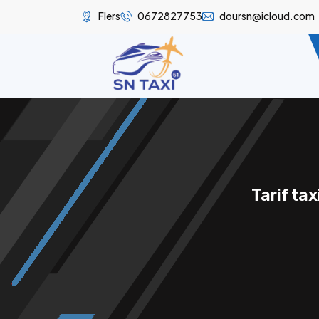
Flers
0672827753
doursn@icloud.com
Tarif ta