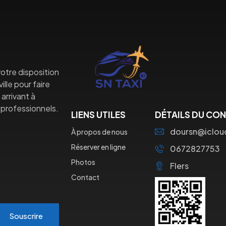
otre disposition
lle pour faire
arrivant à
professionnels.
LIENS UTILES
DÉTAILS DU CO
doursn@iclo
À propos de nous
Réserver en ligne
0672827753
Photos
Flers
Contact
Souscrire