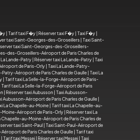
F�y
|
Tarif taxi F�y
|
Réserver taxi F�y
|
Taxi F�y
|
ver taxi Saint-Georges-des-Groseillers
|
Taxi Saint-
server taxi Saint-Georges-des-Groseillers-
ges-des-Groseillers-Aéroport de Paris Charles de
xi La Lande-Patry
|
Réserver taxi La Lande-Patry
|
Taxi
Aéroport de Paris-Orly
|
Taxi La Lande-Patry-
e-Patry-Aéroport de Paris Charles de Gaulle
|
Taxi La
ly
|
Tarif taxi La Selle-la-Forge-Aéroport de Paris-
|
Tarif taxi La Selle-la-Forge-Aéroport de Paris
on
|
Réserver taxi Aubusson
|
Taxi Aubusson-
xi Aubusson-Aéroport de Paris Charles de Gaulle
|
xi La Chapelle-au-Moine
|
Tarif taxi La Chapelle-au-
au-Moine-Aéroport de Paris-Orly
|
Réserver taxi La
 La Chapelle-au-Moine-Aéroport de Paris Charles de
server taxi Saint-Paul
|
Taxi Saint-Paul-Aéroport de
-Aéroport de Paris Charles de Gaulle
|
Tarif taxi
i
|
Tarif taxi Messei
|
Réserver taxi Messei
|
Taxi