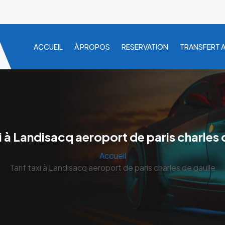
ACCUEIL
À PROPOS
RESERVATION
TRANSFERT 
xi à Landisacq aeroport de paris charles 
Accueil
Tarif taxi à Landisacq aeroport de paris charles de gaulle