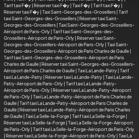
Tarif taxi F�y
|
Réserver taxi F�y
|
Taxi F�y
|
Tarif taxi F�y
|
Réserver taxi F�y
|
Taxi Saint-Georges-des-Groseillers
|
Tarif
taxi Saint-Georges-des-Groseillers
|
Réserver taxi Saint-
Georges-des-Groseillers
|
Taxi Saint-Georges-des-Groseillers-
Aéroport de Paris-Orly
|
Tarif taxi Saint-Georges-des-
Groseillers-Aéroport de Paris-Orly
|
Réserver taxi Saint-
Georges-des-Groseillers-Aéroport de Paris-Orly
|
Taxi Saint-
Georges-des-Groseillers-Aéroport de Paris Charles de Gaulle
|
Tarif taxi Saint-Georges-des-Groseillers-Aéroport de Paris
Charles de Gaulle
|
Réserver taxi Saint-Georges-des-Groseillers-
Aéroport de Paris Charles de Gaulle
|
Taxi La Lande-Patry
|
Tarif
taxi La Lande-Patry
|
Réserver taxi La Lande-Patry
|
Taxi La Lande-
Patry-Aéroport de Paris-Orly
|
Tarif taxi La Lande-Patry-
Aéroport de Paris-Orly
|
Réserver taxi La Lande-Patry-Aéroport
de Paris-Orly
|
Taxi La Lande-Patry-Aéroport de Paris Charles de
Gaulle
|
Tarif taxi La Lande-Patry-Aéroport de Paris Charles de
Gaulle
|
Réserver taxi La Lande-Patry-Aéroport de Paris Charles
de Gaulle
|
Taxi La Selle-la-Forge
|
Tarif taxi La Selle-la-Forge
|
Réserver taxi La Selle-la-Forge
|
Taxi La Selle-la-Forge-Aéroport
de Paris-Orly
|
Tarif taxi La Selle-la-Forge-Aéroport de Paris-Orly
|
Réserver taxi La Selle-la-Forge-Aéroport de Paris-Orly
|
Taxi La