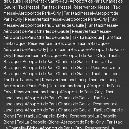
de Gaulle
|
Réserver taxi Saint-Paul-Aéroport de Paris Charles de
Gaulle
|
Taxi Messei
|
Tarif taxi Messei
|
Réserver taxi Messei
|
Taxi
Messei-Aéroport de Paris-Orly
|
Tarif taxi Messei-Aéroport de
Paris-Orly
|
Réserver taxi Messei-Aéroport de Paris-Orly
|
Taxi
Messei-Aéroport de Paris Charles de Gaulle
|
Tarif taxi Messei-
Aéroport de Paris Charles de Gaulle
|
Réserver taxi Messei-
Aéroport de Paris Charles de Gaulle
|
Taxi La Bazoque
|
Tarif taxi
La Bazoque
|
Réserver taxi La Bazoque
|
Taxi La Bazoque-
Aéroport de Paris-Orly
|
Tarif taxi La Bazoque-Aéroport de Paris-
Orly
|
Réserver taxi La Bazoque-Aéroport de Paris-Orly
|
Taxi La
Bazoque-Aéroport de Paris Charles de Gaulle
|
Tarif taxi La
Bazoque-Aéroport de Paris Charles de Gaulle
|
Réserver taxi La
Bazoque-Aéroport de Paris Charles de Gaulle
|
Taxi Landisacq
|
Tarif taxi Landisacq
|
Réserver taxi Landisacq
|
Taxi Landisacq-
Aéroport de Paris-Orly
|
Tarif taxi Landisacq-Aéroport de Paris-
Orly
|
Réserver taxi Landisacq-Aéroport de Paris-Orly
|
Taxi
Landisacq-Aéroport de Paris Charles de Gaulle
|
Tarif taxi
Landisacq-Aéroport de Paris Charles de Gaulle
|
Réserver taxi
Landisacq-Aéroport de Paris Charles de Gaulle
|
Taxi La Chapelle-
Biche
|
Tarif taxi La Chapelle-Biche
|
Réserver taxi La Chapelle-
Biche
|
Taxi La Chapelle-Biche-Aéroport de Paris-Orly
|
Tarif taxi
La Chapelle-Biche-Aéroport de Paris-Orly
|
Réserver taxi La