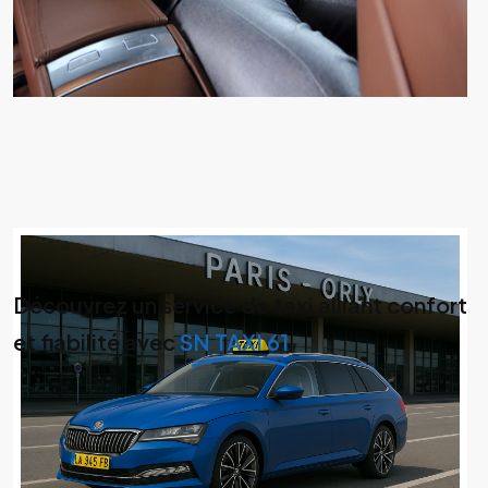
Découvrez un service de taxi alliant confort
et fiabilité avec
SN TAXI 61
🚖 SN TAXI 61 – Votre chauffeur de
confiance à Flers et dans l’Orne
Basé à Flers : ponctualité, confort et