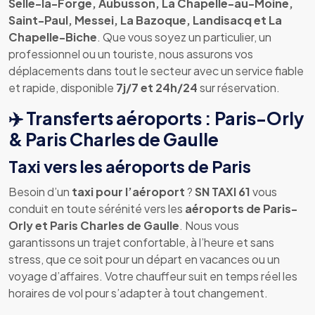
Selle-la-Forge, Aubusson, La Chapelle-au-Moine,
Saint-Paul, Messei, La Bazoque, Landisacq et La
Chapelle-Biche
. Que vous soyez un particulier, un
professionnel ou un touriste, nous assurons vos
déplacements dans tout le secteur avec un service fiable
et rapide, disponible
7j/7 et 24h/24
sur réservation.
✈️ Transferts aéroports : Paris-Orly
& Paris Charles de Gaulle
Taxi vers les aéroports de Paris
Besoin d’un
taxi pour l’aéroport
?
SN TAXI 61
vous
conduit en toute sérénité vers les
aéroports de Paris-
Orly et Paris Charles de Gaulle
. Nous vous
garantissons un trajet confortable, à l’heure et sans
stress, que ce soit pour un départ en vacances ou un
voyage d’affaires. Votre chauffeur suit en temps réel les
horaires de vol pour s’adapter à tout changement.