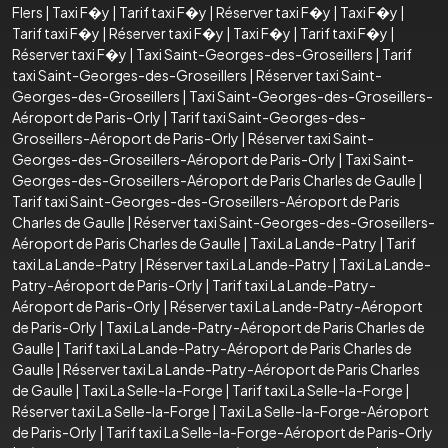
Flers
|
Taxi F�y
|
Tarif taxi F�y
|
Réserver taxi F�y
|
Taxi F�y
|
Tarif taxi F�y
|
Réserver taxi F�y
|
Taxi F�y
|
Tarif taxi F�y
|
Réserver taxi F�y
|
Taxi Saint-Georges-des-Groseillers
|
Tarif
taxi Saint-Georges-des-Groseillers
|
Réserver taxi Saint-
Georges-des-Groseillers
|
Taxi Saint-Georges-des-Groseillers-
Aéroport de Paris-Orly
|
Tarif taxi Saint-Georges-des-
Groseillers-Aéroport de Paris-Orly
|
Réserver taxi Saint-
Georges-des-Groseillers-Aéroport de Paris-Orly
|
Taxi Saint-
Georges-des-Groseillers-Aéroport de Paris Charles de Gaulle
|
Tarif taxi Saint-Georges-des-Groseillers-Aéroport de Paris
Charles de Gaulle
|
Réserver taxi Saint-Georges-des-Groseillers-
Aéroport de Paris Charles de Gaulle
|
Taxi La Lande-Patry
|
Tarif
taxi La Lande-Patry
|
Réserver taxi La Lande-Patry
|
Taxi La Lande-
Patry-Aéroport de Paris-Orly
|
Tarif taxi La Lande-Patry-
Aéroport de Paris-Orly
|
Réserver taxi La Lande-Patry-Aéroport
de Paris-Orly
|
Taxi La Lande-Patry-Aéroport de Paris Charles de
Gaulle
|
Tarif taxi La Lande-Patry-Aéroport de Paris Charles de
Gaulle
|
Réserver taxi La Lande-Patry-Aéroport de Paris Charles
de Gaulle
|
Taxi La Selle-la-Forge
|
Tarif taxi La Selle-la-Forge
|
Réserver taxi La Selle-la-Forge
|
Taxi La Selle-la-Forge-Aéroport
de Paris-Orly
|
Tarif taxi La Selle-la-Forge-Aéroport de Paris-Orly