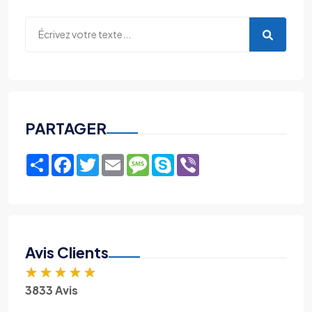
PARTAGER
Share
Facebook
Twitter
Email
Message
Skype
Viber
Avis Clients
★
★
★
★
★
3833 Avis