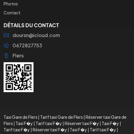
Photos
Contact
DÉTAILS DU CONTACT
doursn@icloud.com
0672827753
Flers
Taxi Gare de Flers
|
Tarif taxi Gare de Flers
|
Réserver taxi Gare de
Flers
|
Taxi F�y
|
Tarif taxi F�y
|
Réserver taxi F�y
|
Taxi F�y
|
Tarif taxi F�y
|
Réserver taxi F�y
|
Taxi F�y
|
Tarif taxi F�y
|