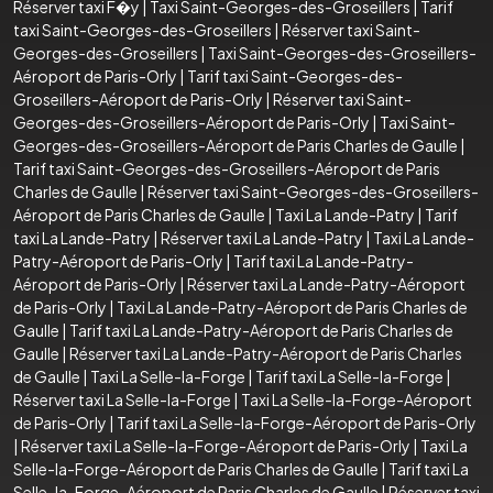
Réserver taxi F�y
|
Taxi Saint-Georges-des-Groseillers
|
Tarif
taxi Saint-Georges-des-Groseillers
|
Réserver taxi Saint-
Georges-des-Groseillers
|
Taxi Saint-Georges-des-Groseillers-
Aéroport de Paris-Orly
|
Tarif taxi Saint-Georges-des-
Groseillers-Aéroport de Paris-Orly
|
Réserver taxi Saint-
Georges-des-Groseillers-Aéroport de Paris-Orly
|
Taxi Saint-
Georges-des-Groseillers-Aéroport de Paris Charles de Gaulle
|
Tarif taxi Saint-Georges-des-Groseillers-Aéroport de Paris
Charles de Gaulle
|
Réserver taxi Saint-Georges-des-Groseillers-
Aéroport de Paris Charles de Gaulle
|
Taxi La Lande-Patry
|
Tarif
taxi La Lande-Patry
|
Réserver taxi La Lande-Patry
|
Taxi La Lande-
Patry-Aéroport de Paris-Orly
|
Tarif taxi La Lande-Patry-
Aéroport de Paris-Orly
|
Réserver taxi La Lande-Patry-Aéroport
de Paris-Orly
|
Taxi La Lande-Patry-Aéroport de Paris Charles de
Gaulle
|
Tarif taxi La Lande-Patry-Aéroport de Paris Charles de
Gaulle
|
Réserver taxi La Lande-Patry-Aéroport de Paris Charles
de Gaulle
|
Taxi La Selle-la-Forge
|
Tarif taxi La Selle-la-Forge
|
Réserver taxi La Selle-la-Forge
|
Taxi La Selle-la-Forge-Aéroport
de Paris-Orly
|
Tarif taxi La Selle-la-Forge-Aéroport de Paris-Orly
|
Réserver taxi La Selle-la-Forge-Aéroport de Paris-Orly
|
Taxi La
Selle-la-Forge-Aéroport de Paris Charles de Gaulle
|
Tarif taxi La
Selle-la-Forge-Aéroport de Paris Charles de Gaulle
|
Réserver taxi