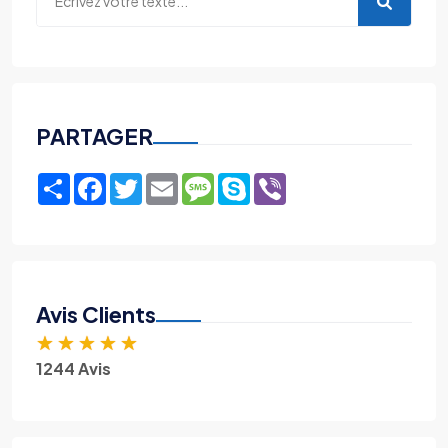
PARTAGER
Share
Facebook
Twitter
Email
Message
Skype
Viber
Avis Clients
★
★
★
★
★
1244 Avis