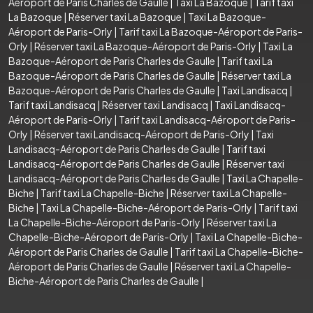
Aéroport de Paris Charles de Gaulle
|
Taxi La Bazoque
|
Tarif taxi
La Bazoque
|
Réserver taxi La Bazoque
|
Taxi La Bazoque-
Aéroport de Paris-Orly
|
Tarif taxi La Bazoque-Aéroport de Paris-
Orly
|
Réserver taxi La Bazoque-Aéroport de Paris-Orly
|
Taxi La
Bazoque-Aéroport de Paris Charles de Gaulle
|
Tarif taxi La
Bazoque-Aéroport de Paris Charles de Gaulle
|
Réserver taxi La
Bazoque-Aéroport de Paris Charles de Gaulle
|
Taxi Landisacq
|
Tarif taxi Landisacq
|
Réserver taxi Landisacq
|
Taxi Landisacq-
Aéroport de Paris-Orly
|
Tarif taxi Landisacq-Aéroport de Paris-
Orly
|
Réserver taxi Landisacq-Aéroport de Paris-Orly
|
Taxi
Landisacq-Aéroport de Paris Charles de Gaulle
|
Tarif taxi
Landisacq-Aéroport de Paris Charles de Gaulle
|
Réserver taxi
Landisacq-Aéroport de Paris Charles de Gaulle
|
Taxi La Chapelle-
Biche
|
Tarif taxi La Chapelle-Biche
|
Réserver taxi La Chapelle-
Biche
|
Taxi La Chapelle-Biche-Aéroport de Paris-Orly
|
Tarif taxi
La Chapelle-Biche-Aéroport de Paris-Orly
|
Réserver taxi La
Chapelle-Biche-Aéroport de Paris-Orly
|
Taxi La Chapelle-Biche-
Aéroport de Paris Charles de Gaulle
|
Tarif taxi La Chapelle-Biche-
Aéroport de Paris Charles de Gaulle
|
Réserver taxi La Chapelle-
Biche-Aéroport de Paris Charles de Gaulle
|