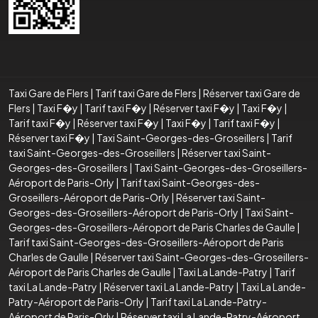
Taxi Gare de Flers
|
Tarif taxi Gare de Flers
|
Réserver taxi Gare de
Flers
|
Taxi F�y
|
Tarif taxi F�y
|
Réserver taxi F�y
|
Taxi F�y
|
Tarif taxi F�y
|
Réserver taxi F�y
|
Taxi F�y
|
Tarif taxi F�y
|
Réserver taxi F�y
|
Taxi Saint-Georges-des-Groseillers
|
Tarif
taxi Saint-Georges-des-Groseillers
|
Réserver taxi Saint-
Georges-des-Groseillers
|
Taxi Saint-Georges-des-Groseillers-
Aéroport de Paris-Orly
|
Tarif taxi Saint-Georges-des-
Groseillers-Aéroport de Paris-Orly
|
Réserver taxi Saint-
Georges-des-Groseillers-Aéroport de Paris-Orly
|
Taxi Saint-
Georges-des-Groseillers-Aéroport de Paris Charles de Gaulle
|
Tarif taxi Saint-Georges-des-Groseillers-Aéroport de Paris
Charles de Gaulle
|
Réserver taxi Saint-Georges-des-Groseillers-
Aéroport de Paris Charles de Gaulle
|
Taxi La Lande-Patry
|
Tarif
taxi La Lande-Patry
|
Réserver taxi La Lande-Patry
|
Taxi La Lande-
Patry-Aéroport de Paris-Orly
|
Tarif taxi La Lande-Patry-
Aéroport de Paris-Orly
|
Réserver taxi La Lande-Patry-Aéroport