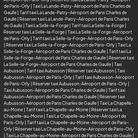
de Paris-Orly
|
Taxi La Lande-Patry-Aéroport de Paris Charles de
Gaulle
|
Tarif taxi La Lande-Patry-Aéroport de Paris Charles de
Gaulle
|
Réserver taxi La Lande-Patry-Aéroport de Paris Charles
de Gaulle
|
Taxi La Selle-la-Forge
|
Tarif taxi La Selle-la-Forge
|
Réserver taxi La Selle-la-Forge
|
Taxi La Selle-la-Forge-Aéroport
de Paris-Orly
|
Tarif taxi La Selle-la-Forge-Aéroport de Paris-Orly
|
Réserver taxi La Selle-la-Forge-Aéroport de Paris-Orly
|
Taxi La
Selle-la-Forge-Aéroport de Paris Charles de Gaulle
|
Tarif taxi La
Selle-la-Forge-Aéroport de Paris Charles de Gaulle
|
Réserver taxi
La Selle-la-Forge-Aéroport de Paris Charles de Gaulle
|
Taxi
Aubusson
|
Tarif taxi Aubusson
|
Réserver taxi Aubusson
|
Taxi
Aubusson-Aéroport de Paris-Orly
|
Tarif taxi Aubusson-Aéroport
de Paris-Orly
|
Réserver taxi Aubusson-Aéroport de Paris-Orly
|
Taxi Aubusson-Aéroport de Paris Charles de Gaulle
|
Tarif taxi
Aubusson-Aéroport de Paris Charles de Gaulle
|
Réserver taxi
Aubusson-Aéroport de Paris Charles de Gaulle
|
Taxi La Chapelle-
au-Moine
|
Tarif taxi La Chapelle-au-Moine
|
Réserver taxi La
Chapelle-au-Moine
|
Taxi La Chapelle-au-Moine-Aéroport de
Paris-Orly
|
Tarif taxi La Chapelle-au-Moine-Aéroport de Paris-
Orly
|
Réserver taxi La Chapelle-au-Moine-Aéroport de Paris-Orly
|
Taxi La Chapelle-au-Moine-Aéroport de Paris Charles de Gaulle
|