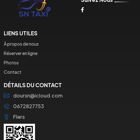
LIENS UTILES
À propos de nous
Réserver en ligne
Photos
Contact
DÉTAILS DU CONTACT
doursn@icloud.com
0672827753
Flers