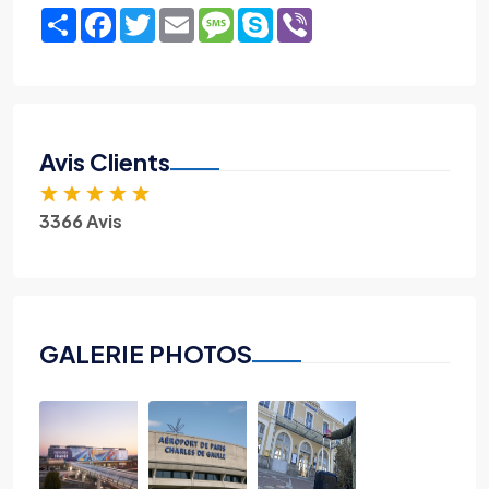
Share
Facebook
Twitter
Email
Message
Skype
Viber
Avis Clients
★
★
★
★
★
3366 Avis
GALERIE PHOTOS