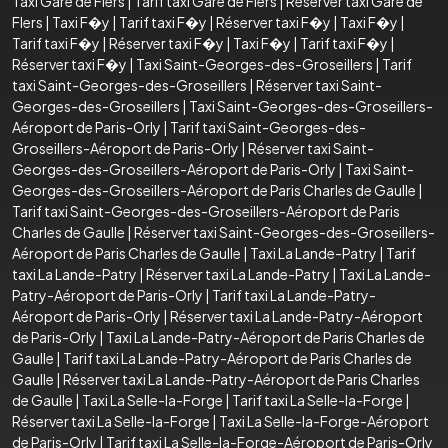
Taxi Gare de Flers
|
Tarif taxi Gare de Flers
|
Réserver taxi Gare de
Flers
|
Taxi F�y
|
Tarif taxi F�y
|
Réserver taxi F�y
|
Taxi F�y
|
Tarif taxi F�y
|
Réserver taxi F�y
|
Taxi F�y
|
Tarif taxi F�y
|
Réserver taxi F�y
|
Taxi Saint-Georges-des-Groseillers
|
Tarif
taxi Saint-Georges-des-Groseillers
|
Réserver taxi Saint-
Georges-des-Groseillers
|
Taxi Saint-Georges-des-Groseillers-
Aéroport de Paris-Orly
|
Tarif taxi Saint-Georges-des-
Groseillers-Aéroport de Paris-Orly
|
Réserver taxi Saint-
Georges-des-Groseillers-Aéroport de Paris-Orly
|
Taxi Saint-
Georges-des-Groseillers-Aéroport de Paris Charles de Gaulle
|
Tarif taxi Saint-Georges-des-Groseillers-Aéroport de Paris
Charles de Gaulle
|
Réserver taxi Saint-Georges-des-Groseillers-
Aéroport de Paris Charles de Gaulle
|
Taxi La Lande-Patry
|
Tarif
taxi La Lande-Patry
|
Réserver taxi La Lande-Patry
|
Taxi La Lande-
Patry-Aéroport de Paris-Orly
|
Tarif taxi La Lande-Patry-
Aéroport de Paris-Orly
|
Réserver taxi La Lande-Patry-Aéroport
de Paris-Orly
|
Taxi La Lande-Patry-Aéroport de Paris Charles de
Gaulle
|
Tarif taxi La Lande-Patry-Aéroport de Paris Charles de
Gaulle
|
Réserver taxi La Lande-Patry-Aéroport de Paris Charles
de Gaulle
|
Taxi La Selle-la-Forge
|
Tarif taxi La Selle-la-Forge
|
Réserver taxi La Selle-la-Forge
|
Taxi La Selle-la-Forge-Aéroport
de Paris-Orly
|
Tarif taxi La Selle-la-Forge-Aéroport de Paris-Orly