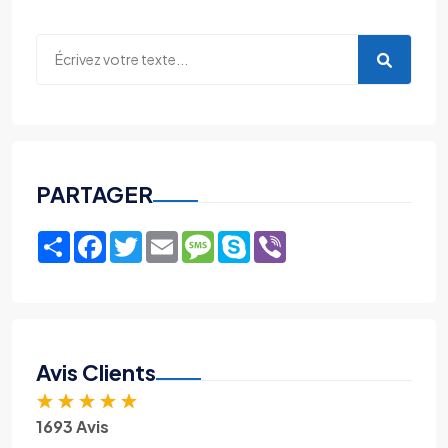
PARTAGER
Share
Facebook
Twitter
Email
Message
Skype
Viber
Avis Clients
★
★
★
★
★
1693 Avis