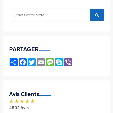
PARTAGER
Share
Facebook
Twitter
Email
Message
Skype
Viber
Avis Clients
★
★
★
★
★
4502 Avis