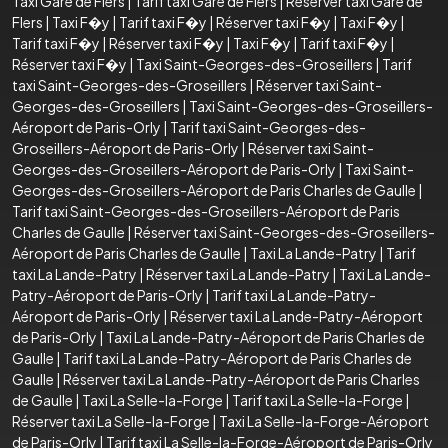
Taxi Gare de Flers
|
Tarif taxi Gare de Flers
|
Réserver taxi Gare de
Flers
|
Taxi F�y
|
Tarif taxi F�y
|
Réserver taxi F�y
|
Taxi F�y
|
Tarif taxi F�y
|
Réserver taxi F�y
|
Taxi F�y
|
Tarif taxi F�y
|
Réserver taxi F�y
|
Taxi Saint-Georges-des-Groseillers
|
Tarif
taxi Saint-Georges-des-Groseillers
|
Réserver taxi Saint-
Georges-des-Groseillers
|
Taxi Saint-Georges-des-Groseillers-
Aéroport de Paris-Orly
|
Tarif taxi Saint-Georges-des-
Groseillers-Aéroport de Paris-Orly
|
Réserver taxi Saint-
Georges-des-Groseillers-Aéroport de Paris-Orly
|
Taxi Saint-
Georges-des-Groseillers-Aéroport de Paris Charles de Gaulle
|
Tarif taxi Saint-Georges-des-Groseillers-Aéroport de Paris
Charles de Gaulle
|
Réserver taxi Saint-Georges-des-Groseillers-
Aéroport de Paris Charles de Gaulle
|
Taxi La Lande-Patry
|
Tarif
taxi La Lande-Patry
|
Réserver taxi La Lande-Patry
|
Taxi La Lande-
Patry-Aéroport de Paris-Orly
|
Tarif taxi La Lande-Patry-
Aéroport de Paris-Orly
|
Réserver taxi La Lande-Patry-Aéroport
de Paris-Orly
|
Taxi La Lande-Patry-Aéroport de Paris Charles de
Gaulle
|
Tarif taxi La Lande-Patry-Aéroport de Paris Charles de
Gaulle
|
Réserver taxi La Lande-Patry-Aéroport de Paris Charles
de Gaulle
|
Taxi La Selle-la-Forge
|
Tarif taxi La Selle-la-Forge
|
Réserver taxi La Selle-la-Forge
|
Taxi La Selle-la-Forge-Aéroport
de Paris-Orly
|
Tarif taxi La Selle-la-Forge-Aéroport de Paris-Orly