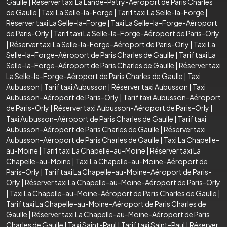
Gaulle
|
Réserver taxi La Lande-Patry-Aéroport de Paris Charles
de Gaulle
|
Taxi La Selle-la-Forge
|
Tarif taxi La Selle-la-Forge
|
Réserver taxi La Selle-la-Forge
|
Taxi La Selle-la-Forge-Aéroport
de Paris-Orly
|
Tarif taxi La Selle-la-Forge-Aéroport de Paris-Orly
|
Réserver taxi La Selle-la-Forge-Aéroport de Paris-Orly
|
Taxi La
Selle-la-Forge-Aéroport de Paris Charles de Gaulle
|
Tarif taxi La
Selle-la-Forge-Aéroport de Paris Charles de Gaulle
|
Réserver taxi
La Selle-la-Forge-Aéroport de Paris Charles de Gaulle
|
Taxi
Aubusson
|
Tarif taxi Aubusson
|
Réserver taxi Aubusson
|
Taxi
Aubusson-Aéroport de Paris-Orly
|
Tarif taxi Aubusson-Aéroport
de Paris-Orly
|
Réserver taxi Aubusson-Aéroport de Paris-Orly
|
Taxi Aubusson-Aéroport de Paris Charles de Gaulle
|
Tarif taxi
Aubusson-Aéroport de Paris Charles de Gaulle
|
Réserver taxi
Aubusson-Aéroport de Paris Charles de Gaulle
|
Taxi La Chapelle-
au-Moine
|
Tarif taxi La Chapelle-au-Moine
|
Réserver taxi La
Chapelle-au-Moine
|
Taxi La Chapelle-au-Moine-Aéroport de
Paris-Orly
|
Tarif taxi La Chapelle-au-Moine-Aéroport de Paris-
Orly
|
Réserver taxi La Chapelle-au-Moine-Aéroport de Paris-Orly
|
Taxi La Chapelle-au-Moine-Aéroport de Paris Charles de Gaulle
|
Tarif taxi La Chapelle-au-Moine-Aéroport de Paris Charles de
Gaulle
|
Réserver taxi La Chapelle-au-Moine-Aéroport de Paris
Charles de Gaulle
|
Taxi Saint-Paul
|
Tarif taxi Saint-Paul
|
Réserver