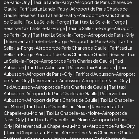
de Paris-Orly
|
Taxi La Lande-Patry-Aéroport de Paris Charles de
Gaulle
|
Tarif taxi La Lande-Patry-Aéroport de Paris Charles de
Gaulle
|
Réserver taxi La Lande-Patry-Aéroport de Paris Charles
de Gaulle
|
Taxi La Selle-la-Forge
|
Tarif taxi La Selle-la-Forge
|
Réserver taxi La Selle-la-Forge
|
Taxi La Selle-la-Forge-Aéroport
de Paris-Orly
|
Tarif taxi La Selle-la-Forge-Aéroport de Paris-Orly
|
Réserver taxi La Selle-la-Forge-Aéroport de Paris-Orly
|
Taxi La
Selle-la-Forge-Aéroport de Paris Charles de Gaulle
|
Tarif taxi La
Selle-la-Forge-Aéroport de Paris Charles de Gaulle
|
Réserver taxi
La Selle-la-Forge-Aéroport de Paris Charles de Gaulle
|
Taxi
Aubusson
|
Tarif taxi Aubusson
|
Réserver taxi Aubusson
|
Taxi
Aubusson-Aéroport de Paris-Orly
|
Tarif taxi Aubusson-Aéroport
de Paris-Orly
|
Réserver taxi Aubusson-Aéroport de Paris-Orly
|
Taxi Aubusson-Aéroport de Paris Charles de Gaulle
|
Tarif taxi
Aubusson-Aéroport de Paris Charles de Gaulle
|
Réserver taxi
Aubusson-Aéroport de Paris Charles de Gaulle
|
Taxi La Chapelle-
au-Moine
|
Tarif taxi La Chapelle-au-Moine
|
Réserver taxi La
Chapelle-au-Moine
|
Taxi La Chapelle-au-Moine-Aéroport de
Paris-Orly
|
Tarif taxi La Chapelle-au-Moine-Aéroport de Paris-
Orly
|
Réserver taxi La Chapelle-au-Moine-Aéroport de Paris-Orly
|
Taxi La Chapelle-au-Moine-Aéroport de Paris Charles de Gaulle
|
Tarif taxi La Chapelle-au-Moine-Aéroport de Paris Charles de