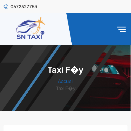
0672827753
Taxi F�y
Accueil
Taxi F�y